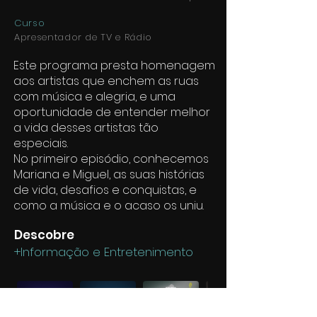
Curso
Apresentador de TV e Rádio
Este programa presta homenagem
aos artistas que enchem as ruas
com música e alegria, e uma
oportunidade de entender melhor
a vida desses artistas tão
especiais.
No primeiro episódio, conhecemos
Mariana e Miguel, as suas histórias
de vida, desafios e conquistas, e
como a música e o acaso os uniu.
Descobre
+Informação e Entretenimento