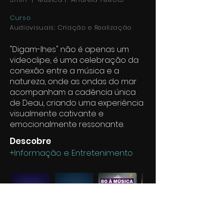
Curso
Audiovisuais: Criação e Realização
"Digam-lhes" não é apenas um
videoclipe, é uma celebração da
conexão entre a música e a
natureza, onde as ondas do mar
acompanham a cadência única
de Deau, criando uma experiência
visualmente cativante e
emocionalmente ressonante.
Descobre
+Informação e Entretenimento