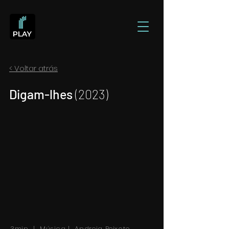
< Voltar atrás
Digam-lhes
(2023)
3min | Música | Andreia Peixoto