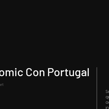
Comic Con Portugal
rt
S
q
a
i