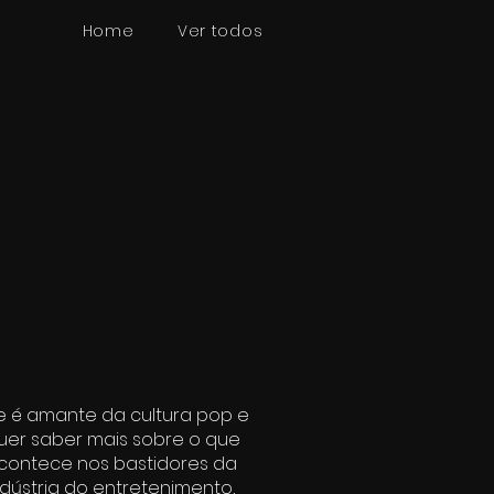
Home
Ver todos
e é amante da cultura pop e
uer saber mais sobre o que
contece nos bastidores da
ndústria do entretenimento,