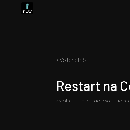
< Voltar atrás
Restart na 
42min | Painel ao vivo | Resta