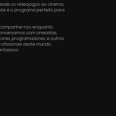
esde os vídeojogos ao cinema,
ste é o programa perfeito para
companhe-nos enquanto
onversamos com cineastas,
tores, programadores, e outros
rofissionais deste mundo
antasioso.