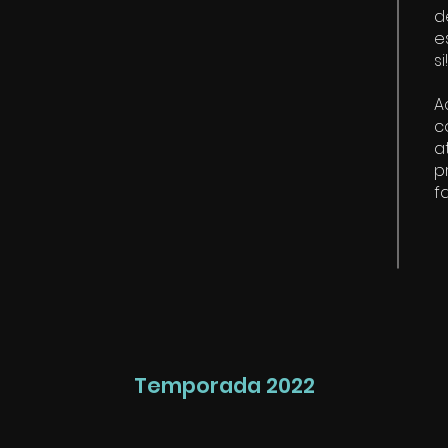
d
e
si!
A
c
a
p
f
Temporada 2022