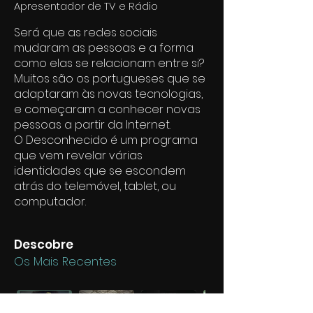
Apresentador de TV e Rádio
Será que as redes sociais
mudaram as pessoas e a forma
como elas se relacionam entre si?
Muitos são os portugueses que se
adaptaram às novas tecnologias,
e começaram a conhecer novas
pessoas a partir da Internet.
O Desconhecido é um programa
que vem revelar várias
identidades que se escondem
atrás do telemóvel, tablet, ou
computador.
Descobre
Os Mais Recentes