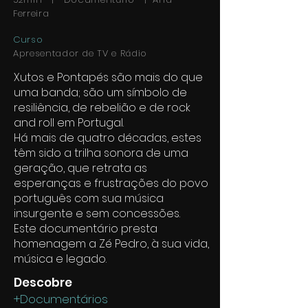
Ferreira
Curso
Apresentador de TV e Rádio
Xutos e Pontapés são mais do que
uma banda; são um símbolo de
resiliência, de rebelião e de rock
and roll em Portugal.
Há mais de quatro décadas, estes
têm sido a trilha sonora de uma
geração, que retrata as
esperanças e frustrações do povo
português com sua música
insurgente e sem concessões.
Este documentário presta
homenagem a Zé Pedro, à sua vida,
música e legado.
Descobre
+Documentários